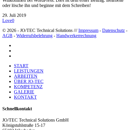
Willkommen bei WordPress. Dies ist dein erster Beitrag. Bearbeite
oder lösche ihn und beginne mit dem Schreiben!
29. Juli 2019
Love
0
© 2026 - JO/TEC Technical Solutions ///
Impressum
-
Datenschutz
-
AGB
-
Widerrufsbelehrung
-
Handwerkerrechnung
START
LEISTUNGEN
ARBEITEN
ÜBER JO-TEC
KOMPETENZ
GALERIE
KONTAKT
Schnellkontakt
JO/TEC Technical Solutions GmbH
Königstuhlstraße 15-17