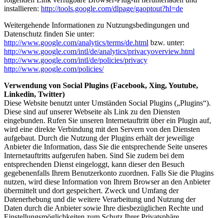
installieren:
http://tools.google.com/dlpage/gaoptout?hl=de
Weitergehende Informationen zu Nutzungsbedingungen und
Datenschutz finden Sie unter:
http://www.google.com/analytics/terms/de.html
bzw. unter:
http://www.google.com/intl/de/analytics/privacyoverview.html
http://www.google.com/intl/de/policies/privacy
http://www.google.com/policies/
Verwendung von Social Plugins (Facebook, Xing, Youtube,
Linkedin, Twitter)
Diese Website benutzt unter Umständen Social Plugins („Plugins“).
Diese sind auf unserer Webseite als Link zu den Diensten
eingebunden. Rufen Sie unseren Internetauftritt über ein Plugin auf,
wird eine direkte Verbindung mit den Servern von den Diensten
aufgebaut. Durch die Nutzung der Plugins erhält der jeweilige
Anbieter die Information, dass Sie die entsprechende Seite unseres
Internetauftritts aufgerufen haben. Sind Sie zudem bei dem
entsprechenden Dienst eingeloggt, kann dieser den Besuch
gegebenenfalls Ihrem Benutzerkonto zuordnen. Falls Sie die Plugins
nutzen, wird diese Information von Ihrem Browser an den Anbieter
übermittelt und dort gespeichert. Zweck und Umfang der
Datenerhebung und die weitere Verarbeitung und Nutzung der
Daten durch die Anbieter sowie Ihre diesbezüglichen Rechte und
Einstellungsmöglichkeiten zum Schutz Ihrer Privatsphäre